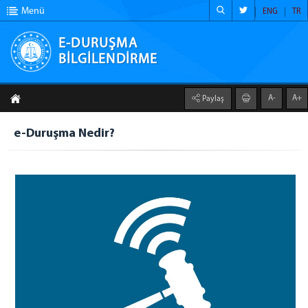
Menü
ENG
TR
E-DURUŞMA
BİLGİLENDİRME
E-DURUŞMA BİLGİLENDİRME
A-
A+
Paylaş
ANA SAYFA
e-Duruşma Nedir?
E-DURUŞMA NEDİR?
YARDIM - KILAVUZLAR
KULLANIM KILAVUZU(AVUKAT)
İLETİŞİM