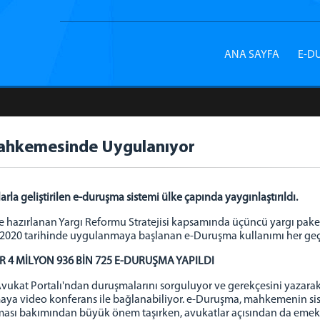
ANA SAYFA
E-D
Mahkemesinde Uygulanıyor
arla geliştirilen e-duruşma sistemi ülke çapında yaygınlaştırıldı.
le hazırlanan Yargı Reformu Stratejisi kapsamında üçüncü yargı pake
ylül 2020 tarihinde uygulanmaya başlanan e-Duruşma kullanımı her ge
4 MİLYON 936 BİN 725 E-DURUŞMA YAPILDI
 Avukat Portalı'ndan duruşmalarını sorguluyor ve gerekçesini yazara
aya video konferans ile bağlanabiliyor. e-Duruşma, mahkemenin sist
ılması bakımından büyük önem taşırken, avukatlar açısından da emek 