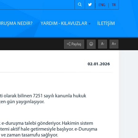
ENG
TR
URUŞMA NEDİR?
YARDIM - KILAVUZLAR
İLETİŞİM
A-
A+
Paylaş
02.01.2026
ti olarak bilinen 7251 sayılı kanunla hukuk
çen gün yaygınlaşıyor.
k e-duruşma talebi gönderiyor. Hakimin sistem
emi aktif hale getirmesiyle başlıyor. e-Duruşma
ve zaman tasarrufu sağlıyor.