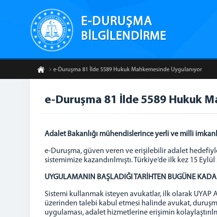
E-DURUŞMA
BİLGİLENDİRME
e-Duruşma 81 İlde 5589 Hukuk Mahkemesinde Uygulanıyor
e-Duruşma 81 İlde 5589 Hukuk 
Adalet Bakanlığı mühendislerince yerli ve milli imkanl
e-Duruşma, güven veren ve erişilebilir adalet hedefiy
sistemimize kazandırılmıştı. Türkiye’de ilk kez 15 E
UYGULAMANIN BAŞLADIĞI TARİHTEN BUGÜNE KADAR 
Sistemi kullanmak isteyen avukatlar, ilk olarak UYAP
üzerinden talebi kabul etmesi halinde avukat, duruşm
uygulaması, adalet hizmetlerine erişimin kolaylaştır